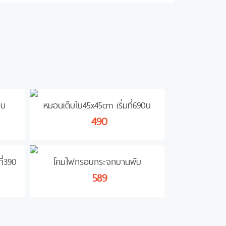
0บ
หมอนเต็มใบ45x45cm เริ่มที่690บ
490
ี่390
โคมไฟกรอบกระจกบานพับ
589