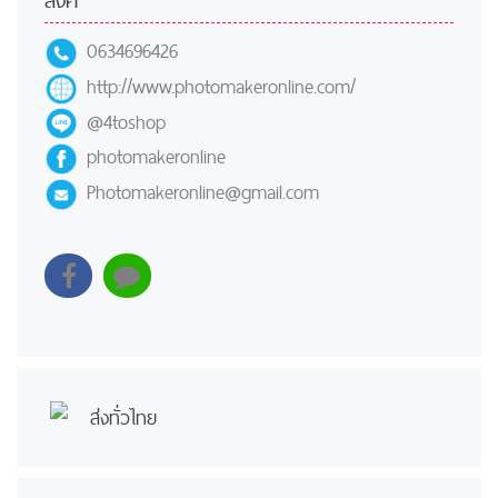
0634696426
http://www.photomakeronline.com/
@4toshop
photomakeronline
Photomakeronline@gmail.com
ส่งทั่วไทย