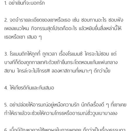
1. อย่าเขินที่จะบอกรัก
2. จดจำรายละเอียดของเขาหรือเธอ เช่น ชอบทานอะไร ชอบฟัง
เพลงแนวไหน กิจกรรมสุดโปรดคืออะไร แล้วหยิบยื่นสิ่งเหล่านี้ให้
เธอหรือเขา เสมอ ๆ
3. โรแมนติกให้ถูกที่ ถูกเวลา เรื่องโรแมนซ์ ใครจะไม่ชอบ แต่
บางทีก็ต้องถูกกาลเทศะด้วยถ้าขืนกระโดดหอมแก้มแฟนกลาง
สยาม ใครล่ะจะไม่โกรธ!!! ลองหาสถานที่เหมาะๆ ดีกว่ามั้ย
4. ให้เกียรติกันและกันเสมอ
5. อย่าปล่อยให้อารมณ์อยู่เหนือความรัก นึกถึงเรื่องดี ๆ ที่เขาเคย
ทำให้เราแล้วจะช่วยให้ความโกรธหรืออารมณ์ชั่ววูบเบาบางลง
6. เมื่อมีปัญหาควรใช้เหตุผลในการพูดคุย ถือว่าเป็นเรื่องธรรมดา