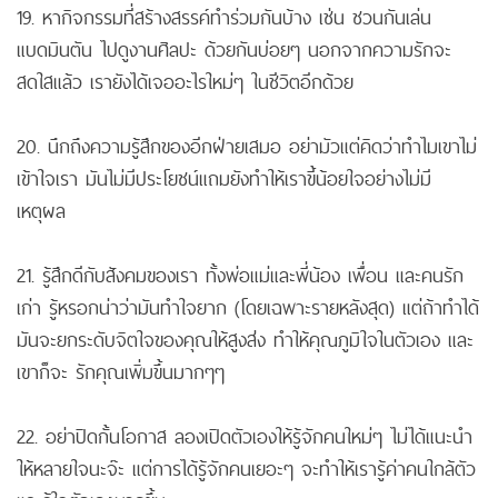
19. หากิจกรรมที่สร้างสรรค์ทำร่วมกันบ้าง เช่น ชวนกันเล่น
แบดมินตัน ไปดูงานศิลปะ ด้วยกันบ่อยๆ นอกจากความรักจะ
สดใสแล้ว เรายังได้เจออะไรใหม่ๆ ในชีวิตอีกด้วย
20. นึกถึงความรู้สึกของอีกฝ่ายเสมอ อย่ามัวแต่คิดว่าทำไมเขาไม่
เข้าใจเรา มันไม่มีประโยชน์แถมยังทำให้เราขี้น้อยใจอย่างไม่มี
เหตุผล
21. รู้สึกดีกับสังคมของเรา ทั้งพ่อแม่และพี่น้อง เพื่อน และคนรัก
เก่า รู้หรอกน่าว่ามันทำใจยาก (โดยเฉพาะรายหลังสุด) แต่ถ้าทำได้
มันจะยกระดับจิตใจของคุณให้สูงส่ง ทำให้คุณภูมิใจในตัวเอง และ
เขาก็จะ รักคุณเพิ่มขึ้นมากๆๆ
22. อย่าปิดกั้นโอกาส ลองเปิดตัวเองให้รู้จักคนใหม่ๆ ไม่ได้แนะนำ
ให้หลายใจนะจ๊ะ แต่การได้รู้จักคนเยอะๆ จะทำให้เรารู้ค่าคนใกล้ตัว