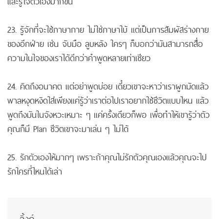
และรู้ใจตัวเองมากขึ้น
23. รู้จักที่จะใช้ภาษากาย ไม่ใช่ภาษาใบ้ แต่เป็นการสัมผัสร่างกาย
ของอีกฝ่าย เช่น จับมือ ลูบหลัง ใครๆ ก็บอกว่ามันสามารถสื่อ
ความในใจของเราได้ดีกว่าคำพูดหลายเท่าเชียว
24. คิดถึงอนาคต แต่อย่าพูดบ่อย เดี๋ยวเขาจะหาว่าเราผูกมัดแล้ว
พาลหงุดหงิดใส่เพียงแค่รู้ว่าเราต่อไปเราอยากใช้ชีวิตแบบไหน แล้ว
พูดถึงมันในจังหวะเหมาะ ๆ แค่ครั้งเดียวก็พอ เพื่อทำให้เขารู้ว่าตัว
คุณก็มี Plan ชีวิตเขาจะมาเล่น ๆ ไม่ได้
25. รักตัวเองให้มากๆ เพราะถ้าคุณไม่รักตัวคุณเองแล้วคุณจะไป
รักใครที่ไหนได้เล่า
ลิ้งค์