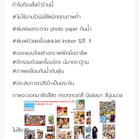
ทำไมต้องสั่งทำร้านนี้
#ไม่ใช่งานไวนิลใช้หมึกคุณภาพต่ำ
#พิมพ์ลงกระดาษ photo paper กันน้ำ
#พิมพ์ด้วยเครื่องInkJet Indoor 12สี ..!!
#ออกแบบโดยช่างกราฟฟิคมืออาชีพ
#ตีกรอบด้วยเครื่องจักร มีมาตราฐาน
#ภาพเคลือบกันน้ำกันฝุ่น
#ประสบการณ์15ปี+เป็นประกัน
ภาพจะออกมาชัดสีสด ครบทุกเฉดสี มีแสงเงา สีนุ่มนวล
ไม่ซีด