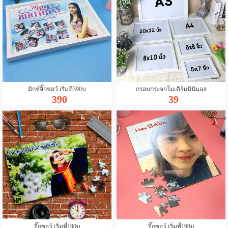
มิกซ์จิ๊กซอว์ เริ่มที่390บ
กรอบกระจกโมเดิร์นมินิมอล
390
39
จิ๊กซอว์ เริ่มที่190บ
จิ๊กซอว์ เริ่มที่190บ