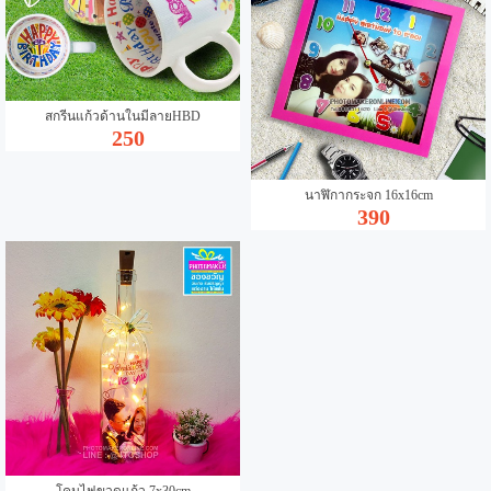
สกรีนแก้วด้านในมีลายHBD
250
นาฬิกากระจก 16x16cm
390
โคมไฟขวดแก้ว 7x30cm